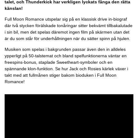
talet, och Thunderkick har verkligen lyckats fånga den rätta
känslan!
Full Moon Romance utspelar sig på en klassisk drive in-biograf
där två stycken förälskade tonåringar sitter bekvämt tillbakalutade
i sin bil, men det spelas däremot ingen film på skärmen utan det
är du som står för underhållningen när du sätter spinn på hjulen.
Musiken som spelas i bakgrunden passar även den in alldeles
ypperligt på 50-talstemat och bland spelfunktionerna väntar en
freespins-bonus, staplade Sweetheart-symboler och en
spännande klon-funktion. Se hur Jack och Rosies kärlek växer i
takt med att fullmånen stiger bakom bioduken i Full Moon
Romance!