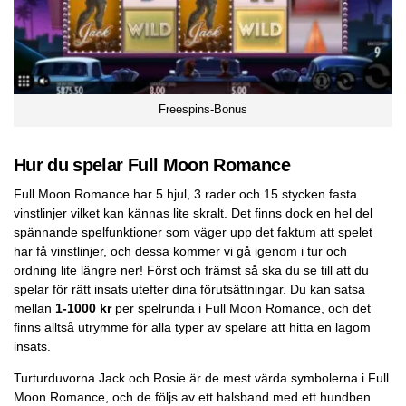
Freespins-Bonus
Hur du spelar Full Moon Romance
Full Moon Romance har 5 hjul, 3 rader och 15 stycken fasta
vinstlinjer vilket kan kännas lite skralt. Det finns dock en hel del
spännande spelfunktioner som väger upp det faktum att spelet
har få vinstlinjer, och dessa kommer vi gå igenom i tur och
ordning lite längre ner! Först och främst så ska du se till att du
spelar för rätt insats utefter dina förutsättningar. Du kan satsa
mellan
1-1000 kr
per spelrunda i Full Moon Romance, och det
finns alltså utrymme för alla typer av spelare att hitta en lagom
insats.
Turturduvorna Jack och Rosie är de mest värda symbolerna i Full
Moon Romance, och de följs av ett halsband med ett hundben