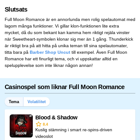
Slutsats
Full Moon Romance är en annorlunda men rolig spelautomat med
lagom många funktioner. Vi gillar klon-funktionen lite extra
mycket, då du som bekant kan kamma hem riktigt rejäla vinster
när Sweetheart-symbolen klonar sig mer än 1 gång. Thunderkick
är riktigt bra på att hitta på unika teman till sina spelautomater,
titta bara på
Barber Shop Uncut
till exempel. Även Full Moon
Romance har ett finurligt tema, och vi uppskattar alltid en
spelupplevelse som inte liknar någon annan!
Casinospel som liknar Full Moon Romance
Tema
Volatilitet
Blood & Shadow
8.4
Kuslig stämning i smart re-spins-driven
videoslot