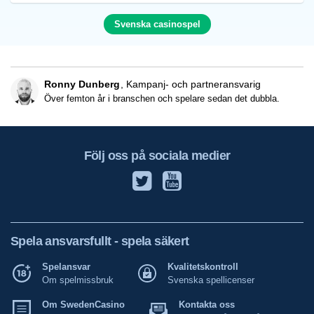
Svenska casinospel
Ronny Dunberg
Kampanj- och partneransvarig
Över femton år i branschen och spelare sedan det dubbla.
Följ oss på sociala medier
Spela ansvarsfullt - spela säkert
Spelansvar
Kvalitetskontroll
Om spelmissbruk
Svenska spellicenser
Om SwedenCasino
Kontakta oss