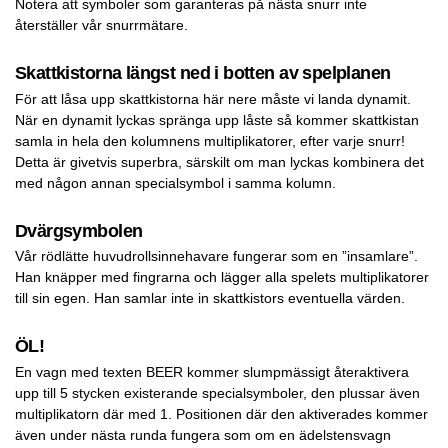
Notera att symboler som garanteras på nästa snurr inte
återställer vår snurrmätare.
Skattkistorna längst ned i botten av spelplanen
För att låsa upp skattkistorna här nere måste vi landa dynamit.
När en dynamit lyckas spränga upp låste så kommer skattkistan
samla in hela den kolumnens multiplikatorer, efter varje snurr!
Detta är givetvis superbra, särskilt om man lyckas kombinera det
med någon annan specialsymbol i samma kolumn.
Dvärgsymbolen
Vår rödlätte huvudrollsinnehavare fungerar som en ”insamlare”.
Han knäpper med fingrarna och lägger alla spelets multiplikatorer
till sin egen. Han samlar inte in skattkistors eventuella värden.
ÖL!
En vagn med texten BEER kommer slumpmässigt återaktivera
upp till 5 stycken existerande specialsymboler, den plussar även
multiplikatorn där med 1. Positionen där den aktiverades kommer
även under nästa runda fungera som om en ädelstensvagn