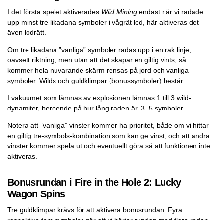
I det första spelet aktiverades
Wild Mining
endast när vi radade
upp minst tre likadana symboler i vågrät led, här aktiveras det
även lodrätt.
Om tre likadana ”vanliga” symboler radas upp i en rak linje,
oavsett riktning, men utan att det skapar en giltig vints, så
kommer hela nuvarande skärm rensas på jord och vanliga
symboler. Wilds och guldklimpar (bonussymboler) består.
I vakuumet som lämnas av explosionen lämnas 1 till 3 wild-
dynamiter, beroende på hur lång raden är, 3–5 symboler.
Notera att ”vanliga” vinster kommer ha prioritet, både om vi hittar
en giltig tre-symbols-kombination som kan ge vinst, och att andra
vinster kommer spela ut och eventuellt göra så att funktionen inte
aktiveras.
Bonusrundan i Fire in the Hole 2: Lucky
Wagon Spins
Tre guldklimpar krävs för att aktivera bonusrundan. Fyra
respektive fem symboler gör att vi börjar rundan med flera redan