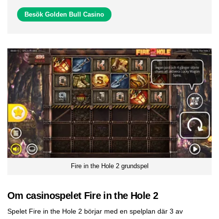
Besök Golden Bull Casino
Fire in the Hole 2 grundspel
Om casinospelet Fire in the Hole 2
Spelet Fire in the Hole 2 börjar med en spelplan där 3 av