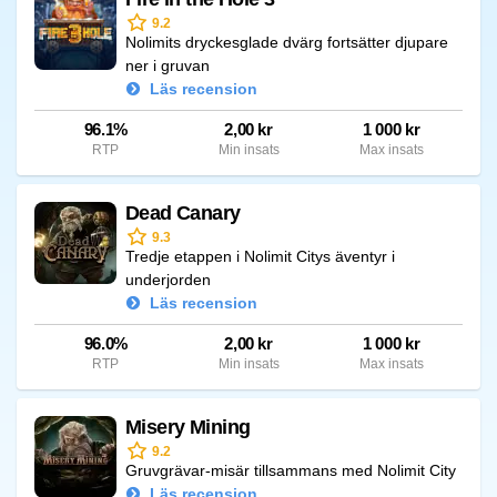
9.2
Nolimits dryckesglade dvärg fortsätter djupare
ner i gruvan
Läs recension
96.1%
2,00 kr
1 000 kr
RTP
Min insats
Max insats
Dead Canary
9.3
Tredje etappen i Nolimit Citys äventyr i
underjorden
Läs recension
96.0%
2,00 kr
1 000 kr
RTP
Min insats
Max insats
Misery Mining
9.2
Gruvgrävar-misär tillsammans med Nolimit City
Läs recension