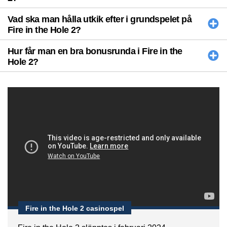
Vad ska man hålla utkik efter i grundspelet på
Fire in the Hole 2?
Hur får man en bra bonusrunda i Fire in the
Hole 2?
Fire in the Hole 2 casinospel