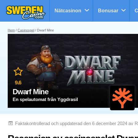
Nätcasinon
Bonusar
C
Hem
Casinospel
Dwarf Mine
9.6
Dwarf Mine
En spelautomat från Yggdrasil
Faktakontrollerad och uppdaterad den 6 december 2024 av 