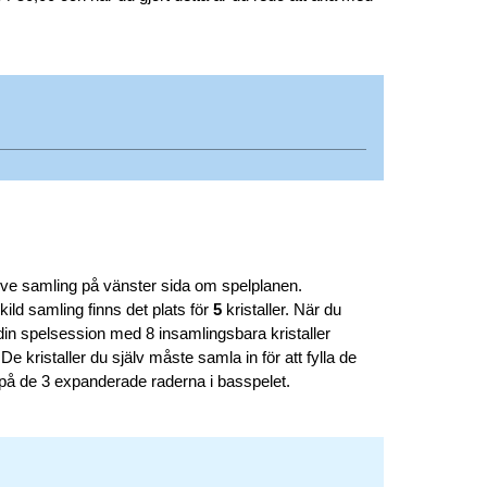
ive samling på vänster sida om spelplanen.
kild samling finns det plats för
5
kristaller. När du
din spelsession med 8 insamlingsbara kristaller
 De kristaller du själv måste samla in för att fylla de
på de 3 expanderade raderna i basspelet.