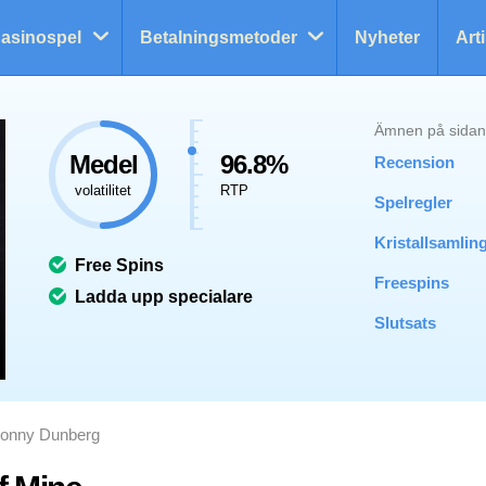
asinospel
Betalningsmetoder
Nyheter
Arti
Ämnen på sida
Medel
96.8%
Recension
volatilitet
RTP
Spelregler
Kristallsamlin
Free Spins
Freespins
Ladda upp specialare
Slutsats
Ronny Dunberg