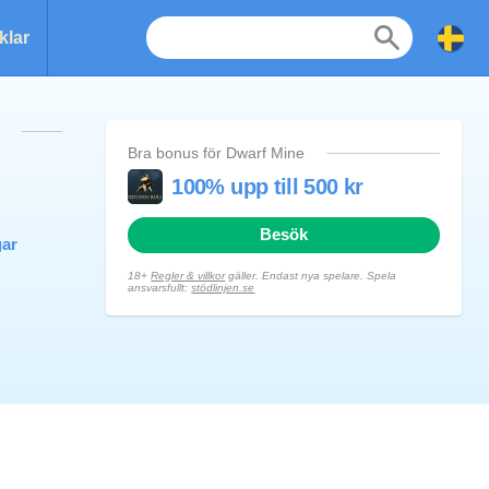
klar
n
Bra bonus för Dwarf Mine
100% upp till 500 kr
Besök
gar
18+
Regler & villkor
gäller. Endast nya spelare. Spela
ansvarsfullt:
stödlinjen.se