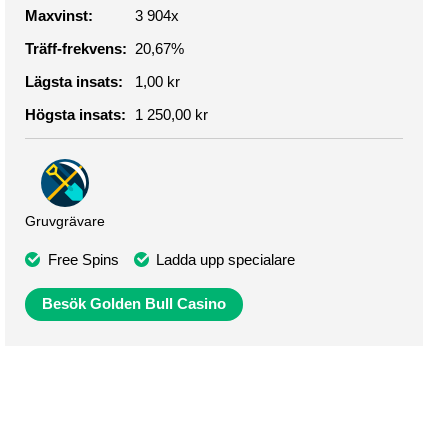
Maxvinst:
3 904x
Träff-frekvens:
20,67%
Lägsta insats:
1,00 kr
Högsta insats:
1 250,00 kr
Gruvgrävare
Free Spins
Ladda upp specialare
Besök Golden Bull Casino