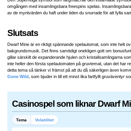
omgången med insamlingsbara freespins spelas. Insamlingsbara 
av de myntvärden du haft under tiden du snurrade för att fylla sa
Slutsats
Dwarf Mine är en riktigt spännande spelautomat, som inte helt o
bakgrundsmusik. Det finns samtidigt onekligen gott om bonusfunk
gillar särskilt de expanderande hjulen och kristallsamlingarna som
inte heller den första spelautomaten på gruvtemat, utan det har re
detta tema så tänker vi främst på att du då säkerligen även ko
Gone Wild
, som bjuder in till ett minst lika fartfyllt gruväventyr
Casinospel som liknar Dwarf M
Tema
Volatilitet