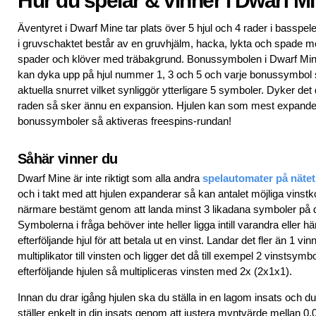
Hur du spelar & vinner i Dwarf M
Äventyret i Dwarf Mine tar plats över 5 hjul och 4 rader i basspe
i gruvschaktet består av en gruvhjälm, hacka, lykta och spade me
spader och klöver med träbakgrund. Bonussymbolen i Dwarf Mine 
kan dyka upp på hjul nummer 1, 3 och 5 och varje bonussymbol so
aktuella snurret vilket synliggör ytterligare 5 symboler. Dyker
raden så sker ännu en expansion. Hjulen kan som mest expandera
bonussymboler så aktiveras freespins-rundan!
Såhär vinner du
Dwarf Mine är inte riktigt som alla andra
spelautomater på nätet
och i takt med att hjulen expanderar så kan antalet möjliga vinstk
närmare bestämt genom att landa minst 3 likadana symboler på de 
Symbolerna i fråga behöver inte heller ligga intill varandra eller 
efterföljande hjul för att betala ut en vinst. Landar det fler än 1
multiplikator till vinsten och ligger det då till exempel 2 vinstsym
efterföljande hjulen så multipliceras vinsten med 2x (2x1x1).
Innan du drar igång hjulen ska du ställa in en lagom insats och d
ställer enkelt in din insats genom att justera myntvärde mellan 0,