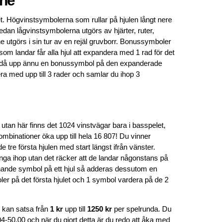
ine
let. Högvinstsymbolerna som rullar på hjulen långt nere
dan lågvinstsymbolerna utgörs av hjärter, ruter,
utgörs i sin tur av en rejäl gruvborr. Bonussymboler
m landar får alla hjul att expandera med 1 rad för det
 det då upp ännu en bonussymbol på den expanderade
 med upp till 3 rader och samlar du ihop 3
utan här finns det 1024 vinstvägar bara i basspelet,
ombinationer öka upp till hela 16 807! Du vinner
tre första hjulen med start längst ifrån vänster.
hänga ihop utan det räcker att de landar någonstans på
 vinnande symbol på ett hjul så adderas dessutom en
boler på det första hjulet och 1 symbol vardera på de 2
u kan satsa från
1 kr
upp till
1250 kr
per spelrunda. Du
04-50,00 och när du gjort detta är du redo att åka med