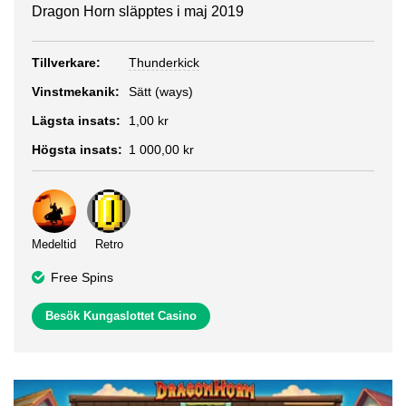
Dragon Horn släpptes i maj 2019
Tillverkare:
Thunderkick
Vinstmekanik:
Sätt (ways)
Lägsta insats:
1,00 kr
Högsta insats:
1 000,00 kr
Medeltid
Retro
Free Spins
Besök Kungaslottet Casino