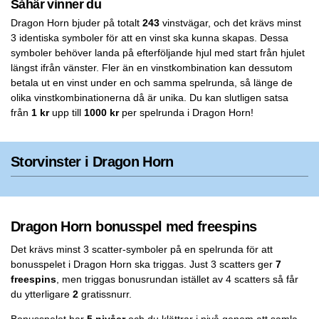
Såhär vinner du
Dragon Horn bjuder på totalt
243
vinstvägar, och det krävs minst
3 identiska symboler för att en vinst ska kunna skapas. Dessa
symboler behöver landa på efterföljande hjul med start från hjulet
längst ifrån vänster. Fler än en vinstkombination kan dessutom
betala ut en vinst under en och samma spelrunda, så länge de
olika vinstkombinationerna då är unika. Du kan slutligen satsa
från
1 kr
upp till
1000 kr
per spelrunda i Dragon Horn!
Storvinster i Dragon Horn
Dragon Horn bonusspel med freespins
Det krävs minst 3 scatter-symboler på en spelrunda för att
bonusspelet i Dragon Horn ska triggas. Just 3 scatters ger
7
freespins
, men triggas bonusrundan istället av 4 scatters så får
du ytterligare
2
gratissnurr.
Bonusspelet har
5 nivåer
och du klättrar i nivå genom att samla