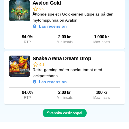
Avalon Gold
9.5
Åttonde spelet i Gold-serien utspelas på den
mytomspunna ön Avalon
Läs recension
94.0%
2,00 kr
1 000 kr
RTP
Min insats
Max insats
Snake Arena Dream Drop
9.1
Retro-gaming möter spelautomat med
jackpottchans
Läs recension
94.0%
2,00 kr
100 kr
RTP
Min insats
Max insats
Svenska casinospel