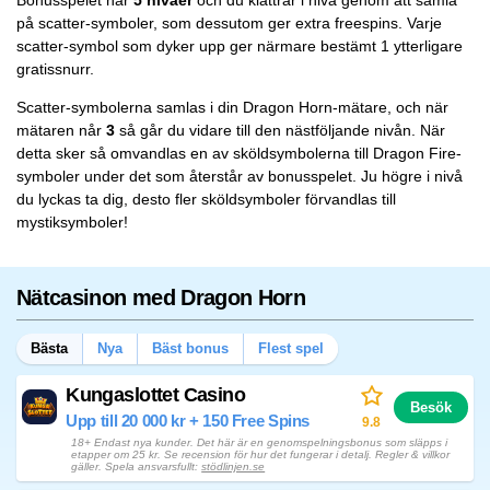
på scatter-symboler, som dessutom ger extra freespins. Varje
scatter-symbol som dyker upp ger närmare bestämt 1 ytterligare
gratissnurr.
Scatter-symbolerna samlas i din Dragon Horn-mätare, och när
mätaren når
3
så går du vidare till den nästföljande nivån. När
detta sker så omvandlas en av sköldsymbolerna till Dragon Fire-
symboler under det som återstår av bonusspelet. Ju högre i nivå
du lyckas ta dig, desto fler sköldsymboler förvandlas till
mystiksymboler!
Nätcasinon med Dragon Horn
Bästa
Nya
Bäst bonus
Flest spel
Kungaslottet Casino
Besök
Upp till 20 000 kr + 150 Free Spins
9.8
18+ Endast nya kunder. Det här är en genomspelningsbonus som släpps i
etapper om 25 kr. Se recension för hur det fungerar i detalj. Regler & villkor
gäller. Spela ansvarsfullt:
stödlinjen.se