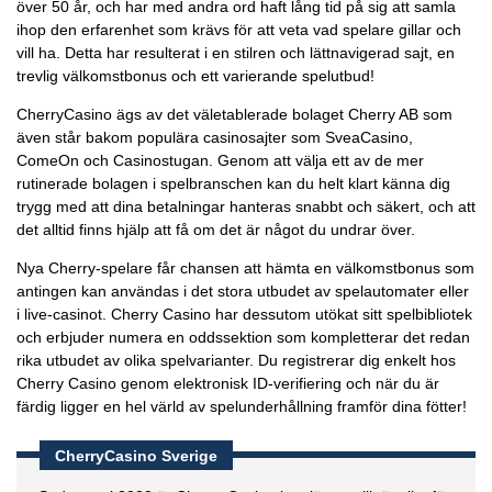
över 50 år, och har med andra ord haft lång tid på sig att samla
ihop den erfarenhet som krävs för att veta vad spelare gillar och
vill ha. Detta har resulterat i en stilren och lättnavigerad sajt, en
trevlig välkomstbonus och ett varierande spelutbud!
CherryCasino ägs av det väletablerade bolaget Cherry AB som
även står bakom populära casinosajter som SveaCasino,
ComeOn och Casinostugan. Genom att välja ett av de mer
rutinerade bolagen i spelbranschen kan du helt klart känna dig
trygg med att dina betalningar hanteras snabbt och säkert, och att
det alltid finns hjälp att få om det är något du undrar över.
Nya Cherry-spelare får chansen att hämta en välkomstbonus som
antingen kan användas i det stora utbudet av spelautomater eller
i live-casinot. Cherry Casino har dessutom utökat sitt spelbibliotek
och erbjuder numera en oddssektion som kompletterar det redan
rika utbudet av olika spelvarianter. Du registrerar dig enkelt hos
Cherry Casino genom elektronisk ID-verifiering och när du är
färdig ligger en hel värld av spelunderhållning framför dina fötter!
CherryCasino Sverige