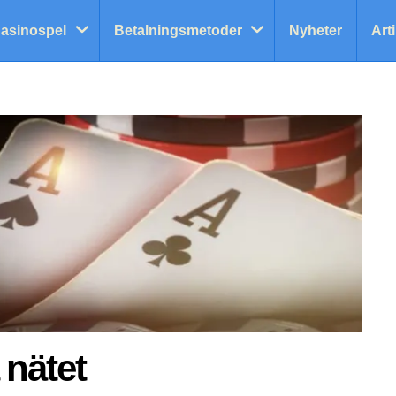
asinospel
Betalningsmetoder
Nyheter
Arti
 nätet