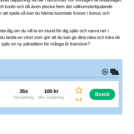
t nytt konto och då även plocka hem det välkomsterbjudande
jer att spela så kan du hämta tusentals kronor i bonus och
ta dig om du vill ta en stund för dig själv och varva ner i
du landa en vinst som gör att du kan ge dina nära och kära de
själv en ny jultradition för många år framöver?
35x
100 kr
Besök
Omsättning
Min. insättning
6.6