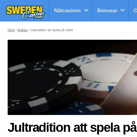
Nätcasinon
Bonusar
C
Hem
Artiklar
Jultradition att spela på nätet
Jultradition att spela på