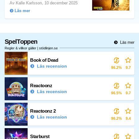
Av Kalle Karlsson, 10 december 2025
Läs mer
SpelToppen
Läs mer
Regler & villkor gäller | stödlinjen.se
Book of Dead
Läs recension
96.2%
9.7
Reactoonz
Läs recension
96.5%
9.7
Reactoonz 2
Läs recension
96.2%
9.4
Starburst