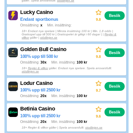
gäller. Spela ansvarsfullt:
stödlinjen.se
Lucky Casino
Besök
Endast sportbonus
9.8
Omsättning
x
Min. insättning
18+ Endast nya spelare | Minsta insättning 100 kr | Min. 1,8 odds |
Gratisspel upp till 500 kr | Gratisspelet är giltigt i 60 dagar | |
Regler &
villkor
gäller |
stödlinjen.se
Golden Bull Casino
Besök
100% upp till 500 kr
9.8
Omsättning
30x
Min. insättning
100 kr
18+
Regler & villkor
gäller. Endast nya spelare. Spela ansvarsfullt:
stödlinjen.se
Lodur Casino
Besök
100% upp till 2500 kr
9.7
Omsättning
20x
Min. insättning
100 kr
Betinia Casino
Besök
100% upp till 2500 kr
9.6
Omsättning
20x
Min. insättning
100 kr
18+ Regler & villkor gäller | Spela ansvarsfullt:
stodlinjen.se