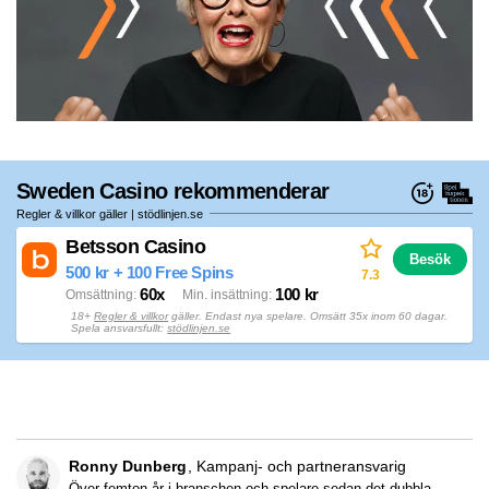
Sweden Casino rekommenderar
Regler & villkor gäller | stödlinjen.se
Betsson Casino
Besök
500 kr + 100 Free Spins
7.3
60x
100 kr
Omsättning
Min. insättning
18+
Regler & villkor
gäller. Endast nya spelare. Omsätt 35x inom 60 dagar.
Spela ansvarsfullt:
stödlinjen.se
Ronny Dunberg
Kampanj- och partneransvarig
Över femton år i branschen och spelare sedan det dubbla.