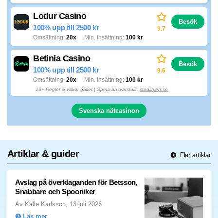
Lodur Casino
Besök
100% upp till 2500 kr
9.7
Omsättning
20x
Min. insättning
100 kr
Betinia Casino
Besök
100% upp till 2500 kr
9.6
Omsättning
20x
Min. insättning
100 kr
18+ Regler & villkor gäller | Spela ansvarsfullt:
stodlinjen.se
Svenska nätcasinon
Artiklar & guider
Fler artiklar
Avslag på överklaganden för Betsson,
Snabbare och Spooniker
Av Kalle Karlsson, 13 juli 2026
Läs mer