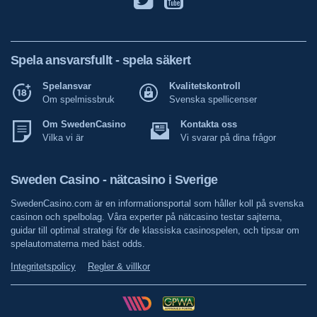
Spela ansvarsfullt - spela säkert
Spelansvar
Kvalitetskontroll
Om spelmissbruk
Svenska spellicenser
Om SwedenCasino
Kontakta oss
Vilka vi är
Vi svarar på dina frågor
Sweden Casino - nätcasino i Sverige
SwedenCasino.com är en informationsportal som håller koll på svenska
casinon och spelbolag. Våra experter på nätcasino testar sajterna,
guidar till optimal strategi för de klassiska casinospelen, och tipsar om
spelautomaterna med bäst odds.
Integritetspolicy
Regler & villkor