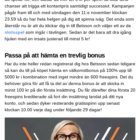
chanser att trigga ett kontantpris samtidigt successivt. Kampanjen
pågår fram till och med söndagen den 11:e november klockan
23.59 så du har hela helgen på dig att spinna iväg. Det enda som
återstår nu är att du klickar dig in till Betsson och väljer ett av de
slotsspel
som ingår i tävlingen. Sedan är det bara att dra igång
hjulen med en insats justerad till minst 5 kr!
Passa på att hämta en trevlig bonus
Har du inte heller redan registrerat dig hos Betsson sedan tidigare
så kan du till på köpet hämta en välkomstbonus på 100% upp till
5000 kr i kombination med inget mindre än 600 freespins. Det du
behöver göra för att få ta del av denna bonus är att skicka in
minst 100 kr på din första insättning. Du får därefter dina första 20
freespins krediterade så fort din insättning landat på ditt nya
konto, och sedan dyker resterande gratisspinn upp senast
klockan 10.00 varje dag under följande 29 dagar!