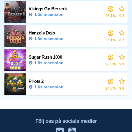
Vikings Go Berzerk
Läs recension
96.1%
9.3
Hanzo's Dojo
Läs recension
96.1%
8.7
Sugar Rush 1000
Läs recension
96.5%
9.9
Pirots 2
Läs recension
94.0%
9.8
Följ oss på sociala medier