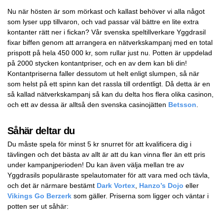
Nu när hösten är som mörkast och kallast behöver vi alla något
som lyser upp tillvaron, och vad passar väl bättre en lite extra
kontanter rätt ner i fickan? Vår svenska speltillverkare Yggdrasil
fixar biffen genom att arrangera en nätverkskampanj med en total
prispott på hela 450 000 kr, som rullar just nu. Potten är uppdelad
på 2000 stycken kontantpriser, och en av dem kan bli din!
Kontantpriserna faller dessutom ut helt enligt slumpen, så när
som helst på ett spinn kan det rassla till ordentligt. Då detta är en
så kallad nätverkskampanj så kan du delta hos flera olika casinon,
och ett av dessa är alltså den svenska casinojätten
Betsson
.
Såhär deltar du
Du måste spela för minst 5 kr snurret för att kvalificera dig i
tävlingen och det bästa av allt är att du kan vinna fler än ett pris
under kampanjperioden! Du kan även välja mellan tre av
Yggdrasils populäraste spelautomater för att vara med och tävla,
och det är närmare bestämt
Dark Vortex
,
Hanzo’s Dojo
eller
Vikings Go Berzerk
som gäller. Priserna som ligger och väntar i
potten ser ut såhär: