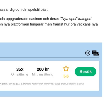
ssar dig och din spelstil bäst.
mnda uppgraderade casinon och deras
”Nya spel” kategori
den nya plattformen fungerar men främst hur bra veckans nya
35x
200 kr
Besök
Omsättning
Min. insättning
5.6
tig i 60 dagar. Särskilda regler och villkor för varje bonus gäller. Spela