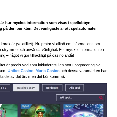
on är hur mycket information som visas i spellobbyn.
g på den punkten. Det vanligaste är att spelautomater
araktär (volatilitet). Nu pratar vi alltså om information som
 om utrymme och användarvänlighet. För mycket information blir
ing – något vi gör tillräckligt på casino ändå!
tet är precis vad som inkluderats i en stor uppgradering av
bakom
Unibet Casino
,
Maria Casino
och dessa varumärken har
tt ta del av det än, men det bör komma).