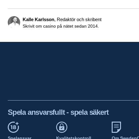
Kalle Karlsson
Redaktör och skribent
Skrivit om casino på nätet sedan 2014.
Spela ansvarsfullt - spela säkert
Spelansvar
Kvalitetskontroll
Om SwedenC