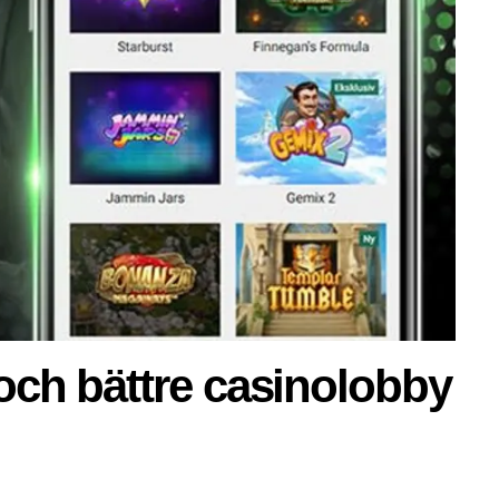
och bättre casinolobby