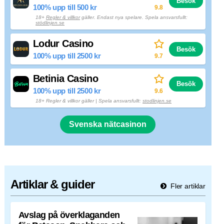
Besök
100% upp till 500 kr
9.8
18+
Regler & villkor
gäller. Endast nya spelare. Spela ansvarsfullt:
stödlinjen.se
Lodur Casino
Besök
100% upp till 2500 kr
9.7
Betinia Casino
Besök
100% upp till 2500 kr
9.6
18+ Regler & villkor gäller | Spela ansvarsfullt:
stodlinjen.se
Svenska nätcasinon
Artiklar & guider
Fler artiklar
Avslag på överklaganden