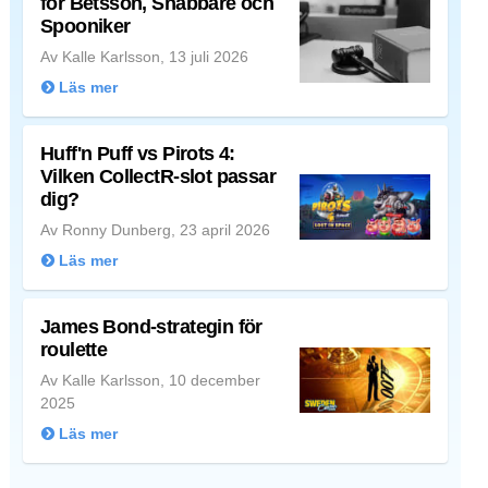
för Betsson, Snabbare och
Spooniker
Av Kalle Karlsson, 13 juli 2026
Läs mer
Huff'n Puff vs Pirots 4:
Vilken CollectR-slot passar
dig?
Av Ronny Dunberg, 23 april 2026
Läs mer
James Bond-strategin för
roulette
Av Kalle Karlsson, 10 december
2025
Läs mer