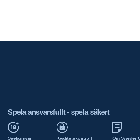
Spela ansvarsfullt - spela säkert
Spelansvar
Kvalitetskontroll
Om SwedenC