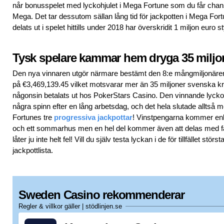
når bonusspelet med lyckohjulet i Mega Fortune som du får chans
Mega. Det tar dessutom sällan lång tid för jackpotten i Mega Fort
delats ut i spelet hittills under 2018 har överskridit 1 miljon euro s
Tysk spelare kammar hem dryga 35 miljo
Den nya vinnaren utgör närmare bestämt den 8:e mångmiljonären M
på €3,469,139.45 vilket motsvarar mer än 35 miljoner svenska k
någonsin betalats ut hos PokerStars Casino. Den vinnande lycko
några spinn efter en lång arbetsdag, och det hela slutade alltså
Fortunes tre
progressiva jackpottar
! Vinstpengarna kommer enlig
och ett sommarhus men en hel del kommer även att delas med fa
låter ju inte helt fel! Vill du själv testa lyckan i de för tillfället st
jackpottlista.
Sweden Casino rekommenderar
Regler & villkor gäller | stödlinjen.se