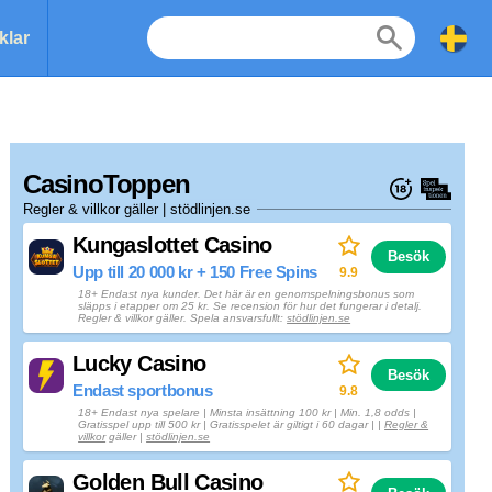
klar
CasinoToppen
Regler & villkor gäller | stödlinjen.se
Kungaslottet Casino
Besök
Upp till 20 000 kr + 150 Free Spins
9.9
18+ Endast nya kunder. Det här är en genomspelningsbonus som
släpps i etapper om 25 kr. Se recension för hur det fungerar i detalj.
Regler & villkor gäller. Spela ansvarsfullt:
stödlinjen.se
Lucky Casino
Besök
Endast sportbonus
9.8
18+ Endast nya spelare | Minsta insättning 100 kr | Min. 1,8 odds |
Gratisspel upp till 500 kr | Gratisspelet är giltigt i 60 dagar | |
Regler &
villkor
gäller |
stödlinjen.se
Golden Bull Casino