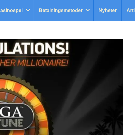
asinospel
Betalningsmetoder
Nyheter
Arti