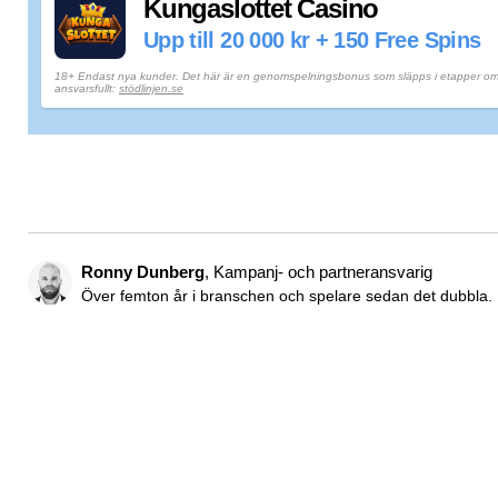
Kungaslottet Casino
Upp till 20 000 kr + 150 Free Spins
18+ Endast nya kunder. Det här är en genomspelningsbonus som släpps i etapper om 25 k
ansvarsfullt:
stödlinjen.se
Ronny Dunberg
Kampanj- och partneransvarig
Över femton år i branschen och spelare sedan det dubbla.