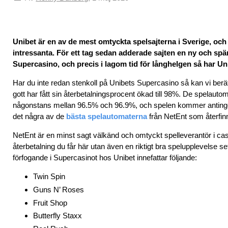
Unibet är en av de mest omtyckta spelsajterna i Sverige, och d
intressanta. För ett tag sedan adderade sajten en ny och spän
Supercasino, och precis i lagom tid för långhelgen så har Unib
Har du inte redan stenkoll på Unibets Supercasino så kan vi berätta
gott har fått sin återbetalningsprocent ökad till 98%. De spelaut
någonstans mellan 96.5% och 96.9%, och spelen kommer antinge
det några av de
bästa spelautomaterna
från NetEnt som återfin
NetEnt är en minst sagt välkänd och omtyckt spelleverantör i cas
återbetalning du får här utan även en riktigt bra spelupplevelse sett
förfogande i Supercasinot hos Unibet innefattar följande:
Twin Spin
Guns N’ Roses
Fruit Shop
Butterfly Staxx