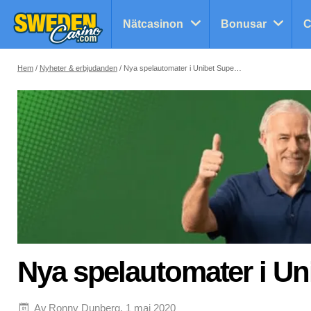
Nätcasinon
Bonusar
C
Hem
Nyheter & erbjudanden
Nya spelautomater i Unibet Supercasino!
Nya spelautomater i Un
Av
Ronny Dunberg
, 1 maj 2020