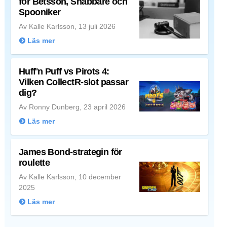
för Betsson, Snabbare och
Spooniker
Av Kalle Karlsson, 13 juli 2026
Läs mer
Huff'n Puff vs Pirots 4:
Vilken CollectR-slot passar
dig?
Av Ronny Dunberg, 23 april 2026
Läs mer
James Bond-strategin för
roulette
Av Kalle Karlsson, 10 december
2025
Läs mer