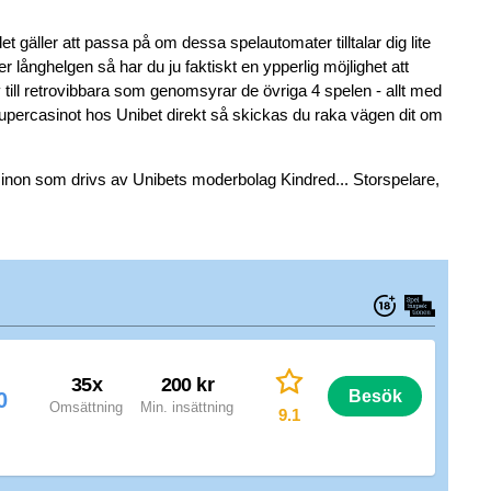
t gäller att passa på om dessa spelautomater tilltalar dig lite
r långhelgen så har du ju faktiskt en ypperlig möjlighet att
v till retrovibbara som genomsyrar de övriga 4 spelen - allt med
a Supercasinot hos Unibet direkt så skickas du raka vägen dit om
casinon som drivs av Unibets moderbolag Kindred... Storspelare,
35x
200 kr
Besök
0
Omsättning
Min. insättning
9.1