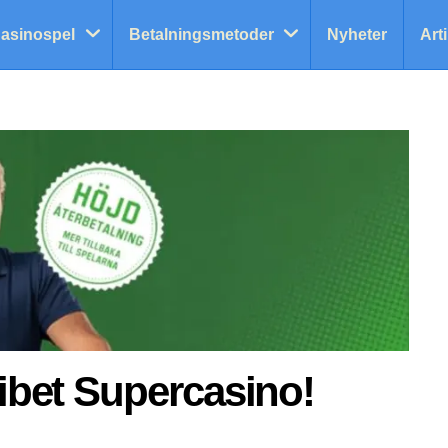
asinospel
Betalningsmetoder
Nyheter
Arti
ibet Supercasino!