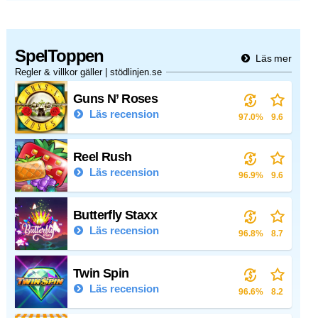
SpelToppen
Läs mer
Regler & villkor gäller | stödlinjen.se
Guns N’ Roses
Läs recension
97.0%
9.6
Reel Rush
Läs recension
96.9%
9.6
Butterfly Staxx
Läs recension
96.8%
8.7
Twin Spin
Läs recension
96.6%
8.2