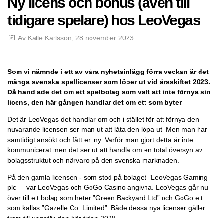
Ny licens och bonus (även till
tidigare spelare) hos LeoVegas
Av
Kalle Karlsson
, 28 november 2023
Som vi nämnde i ett av våra nyhetsinlägg förra veckan är det
många svenska spellicenser som löper ut vid årsskiftet 2023.
Då handlade det om ett spelbolag som valt att inte förnya sin
licens, den här gången handlar det om ett som byter.
Det är LeoVegas det handlar om och i stället för att förnya den
nuvarande licensen ser man ut att låta den löpa ut. Men man har
samtidigt ansökt och fått en ny. Varför man gjort detta är inte
kommunicerat men det ser ut att handla om en total översyn av
bolagsstruktut och närvaro på den svenska marknaden.
På den gamla licensen - som stod på bolaget ”LeoVegas Gaming
plc” – var LeoVegas och GoGo Casino angivna. LeoVegas går nu
över till ett bolag som heter ”Green Backyard Ltd” och GoGo ett
som kallas ”Gazelle Co. Limited”. Både dessa nya licenser gäller
fram till ungefär den här tiden 2028.