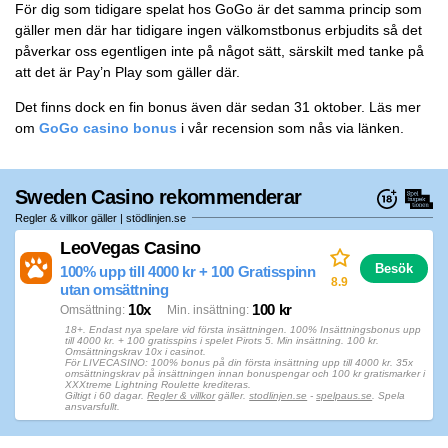
För dig som tidigare spelat hos GoGo är det samma princip som
gäller men där har tidigare ingen välkomstbonus erbjudits så det
påverkar oss egentligen inte på något sätt, särskilt med tanke på
att det är Pay’n Play som gäller där.
Det finns dock en fin bonus även där sedan 31 oktober. Läs mer
om
GoGo casino bonus
i vår recension som nås via länken.
Sweden Casino rekommenderar
Regler & villkor gäller | stödlinjen.se
LeoVegas Casino
Besök
100% upp till 4000 kr + 100 Gratisspinn
8.9
utan omsättning
10x
100 kr
Omsättning
Min. insättning
18+. Endast nya spelare vid första insättningen. 100% Insättningsbonus upp
till 4000 kr. + 100 gratisspins i spelet Pirots 5. Min insättning. 100 kr.
Omsättningskrav 10x i casinot.
För LIVECASINO: 100% bonus på din första insättning upp till 4000 kr. 35x
omsättningskrav på insättningen innan bonuspengar och 100 kr gratismarker i
XXXtreme Lightning Roulette krediteras.
Giltigt i 60 dagar.
Regler & villkor
gäller.
stodlinjen.se
-
spelpaus.se
. Spela
ansvarsfullt.