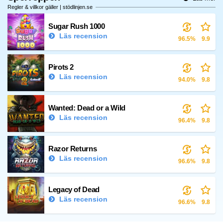
Regler & villkor gäller | stödlinjen.se
Sugar Rush 1000
Läs recension
96.5%
9.9
Pirots 2
Läs recension
94.0%
9.8
Wanted: Dead or a Wild
Läs recension
96.4%
9.8
Razor Returns
Läs recension
96.6%
9.8
Legacy of Dead
Läs recension
96.6%
9.8