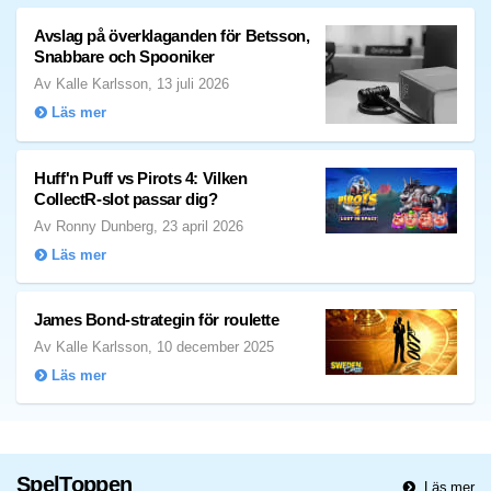
Avslag på överklaganden för Betsson,
Snabbare och Spooniker
Av Kalle Karlsson, 13 juli 2026
Läs mer
Huff'n Puff vs Pirots 4: Vilken
CollectR-slot passar dig?
Av Ronny Dunberg, 23 april 2026
Läs mer
James Bond-strategin för roulette
Av Kalle Karlsson, 10 december 2025
Läs mer
SpelToppen
Läs mer