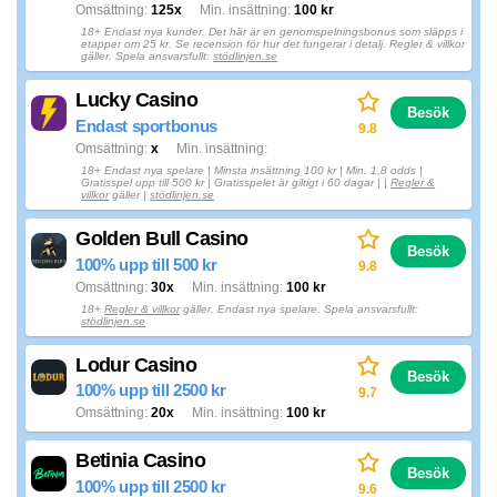
Omsättning
125x
Min. insättning
100 kr
18+ Endast nya kunder. Det här är en genomspelningsbonus som släpps i
etapper om 25 kr. Se recension för hur det fungerar i detalj. Regler & villkor
gäller. Spela ansvarsfullt:
stödlinjen.se
Lucky Casino
Besök
Endast sportbonus
9.8
Omsättning
x
Min. insättning
18+ Endast nya spelare | Minsta insättning 100 kr | Min. 1,8 odds |
Gratisspel upp till 500 kr | Gratisspelet är giltigt i 60 dagar | |
Regler &
villkor
gäller |
stödlinjen.se
Golden Bull Casino
Besök
100% upp till 500 kr
9.8
Omsättning
30x
Min. insättning
100 kr
18+
Regler & villkor
gäller. Endast nya spelare. Spela ansvarsfullt:
stödlinjen.se
Lodur Casino
Besök
100% upp till 2500 kr
9.7
Omsättning
20x
Min. insättning
100 kr
Betinia Casino
Besök
100% upp till 2500 kr
9.6