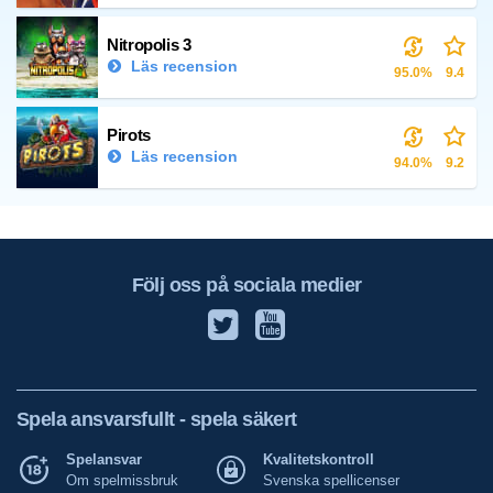
Nitropolis 3
Läs recension
95.0%
9.4
Pirots
Läs recension
94.0%
9.2
Följ oss på sociala medier
Spela ansvarsfullt - spela säkert
Spelansvar
Kvalitetskontroll
Om spelmissbruk
Svenska spellicenser