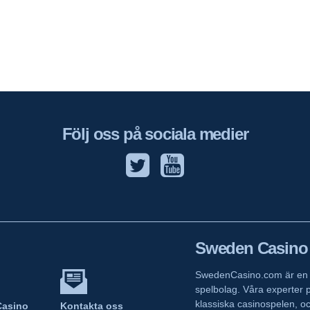
Följ oss på sociala medier
Sweden Casino -
SwedenCasino.com är en i
spelbolag. Våra experter på
klassiska casinospelen, o
asino
Kontakta oss