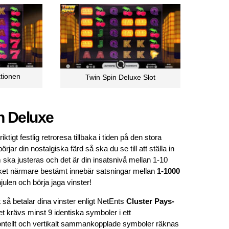
ktionen
Twin Spin Deluxe Slot
in Deluxe
tigt festlig retroresa tillbaka i tiden på den stora
ar din nostalgiska färd så ska du se till att ställa in
ska justeras och det är din insatsnivå mellan 1-10
vilket närmare bestämt innebär satsningar mellan
1-1000
julen och börja jaga vinster!
t så betalar dina vinster enligt NetEnts
Cluster Pays-
et krävs minst 9 identiska symboler i ett
sontellt och vertikalt sammankopplade symboler räknas