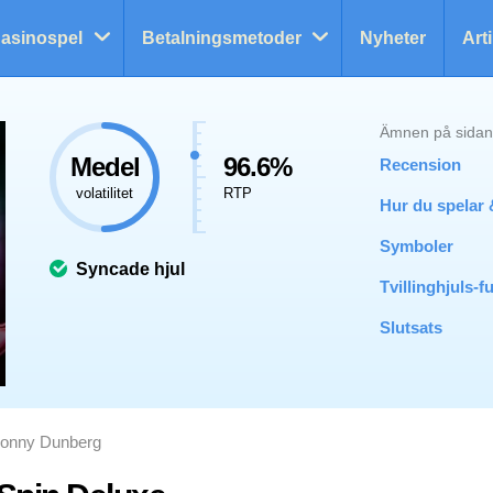
asinospel
Betalningsmetoder
Nyheter
Arti
Ämnen på sida
Medel
96.6%
Recension
volatilitet
RTP
Hur du spelar 
Symboler
Syncade hjul
Tvillinghjuls-
Slutsats
Ronny Dunberg