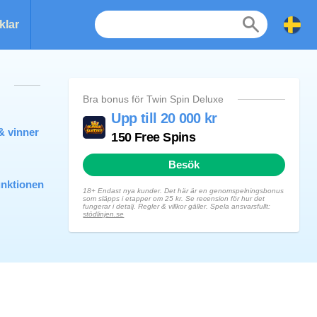
klar
n
Bra bonus för Twin Spin Deluxe
Upp till 20 000 kr
& vinner
150 Free Spins
Besök
funktionen
18+ Endast nya kunder. Det här är en genomspelningsbonus
som släpps i etapper om 25 kr. Se recension för hur det
fungerar i detalj. Regler & villkor gäller. Spela ansvarsfullt:
stödlinjen.se