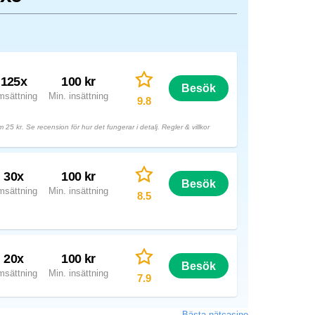
125x
100 kr
Besök
sättning
Min. insättning
9.8
kr. Se recension för hur det fungerar i detalj. Regler & villkor
30x
100 kr
Besök
sättning
Min. insättning
8.5
20x
100 kr
Besök
sättning
Min. insättning
7.9
Bästa nätcasino