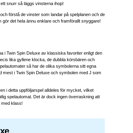
ett snurr så läggs vinsterna ihop!
e och förstå de vinster som landar på spelplanen och de
ör det hela ännu enklare och framförallt snyggare!
a i Twin Spin Deluxe av klassiska favoriter enligt den
ecis lika gyllene klocka, de dubbla körsbären och
spelautomater så har de olika symbolerna sitt egna
ärd mest i Twin Spin Deluxe och symbolen med J som
n i detta uppföljarspel alldeles för mycket, vilket
ntlig spelautomat. Det är dock ingen överraskning att
a med klass!
uxe