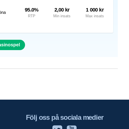
95.0%
2,00 kr
1 000 kr
köna
RTP
Min insats
Max insats
asinospel
Följ oss på sociala medier