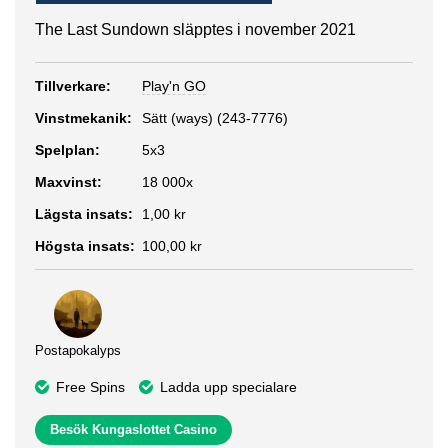
The Last Sundown släpptes i november 2021
Tillverkare:
Play'n GO
Vinstmekanik:
Sätt (ways) (243-7776)
Spelplan:
5x3
Maxvinst:
18 000x
Lägsta insats:
1,00 kr
Högsta insats:
100,00 kr
Postapokalyps
Free Spins
Ladda upp specialare
Besök Kungaslottet Casino