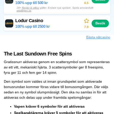
100% upp till 500 kr
8.5
18+
Regler & villkor
gäller. Endast nya spelare. Spela ansvarsfullt:
stödlinjen.se
Lodur Casino
Besök
100% upp till 2500 kr
7.9
Bästa nätcasino
The Last Sundown Free Spins
Gratissnurr aktiveras genom en scattersymbol som representeras
av ett vitt, mekaniskt hjärta. 3 scattersymboler ger 8 freespins,
fyra ger 11 och fem ger 14 spinn.
Den symbol som valdes ut innan grundspelet som aktiverade
bonusrundan kommer föras vidare till bonusomgången. Där väljs
sedan en ny symbol slumpmässigt. Den ska nu samlas in för att
aktiveras och delas upp under framtida spelomgångar:
Vapen kräver 6 symboler för att aktiveras
Spelkaraktärerna kräver 5 symboler för att aktiveras