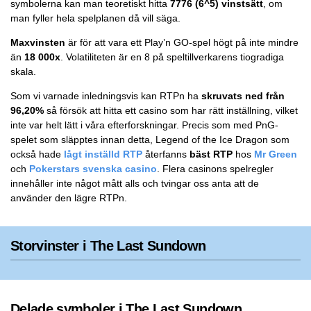
symbolerna kan man teoretiskt hitta
7776 (6^5) vinstsätt
, om
man fyller hela spelplanen då vill säga.
Maxvinsten
är för att vara ett Play’n GO-spel högt på inte mindre
än
18 000x
. Volatiliteten är en 8 på speltillverkarens tiogradiga
skala.
Som vi varnade inledningsvis kan RTPn ha
skruvats ned från
96,20%
så försök att hitta ett casino som har rätt inställning, vilket
inte var helt lätt i våra efterforskningar. Precis som med PnG-
spelet som släpptes innan detta, Legend of the Ice Dragon som
också hade
lågt inställd RTP
återfanns
bäst RTP
hos
Mr Green
och
Pokerstars svenska casino
. Flera casinons spelregler
innehåller inte något mått alls och tvingar oss anta att de
använder den lägre RTPn.
Storvinster i The Last Sundown
Delade symboler i The Last Sundown