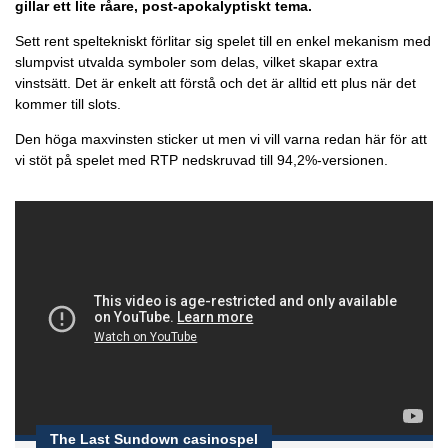
gillar ett lite råare, post-apokalyptiskt tema.
Sett rent speltekniskt förlitar sig spelet till en enkel mekanism med
slumpvist utvalda symboler som delas, vilket skapar extra
vinstsätt. Det är enkelt att förstå och det är alltid ett plus när det
kommer till slots.
Den höga maxvinsten sticker ut men vi vill varna redan här för att
vi stöt på spelet med RTP nedskruvad till 94,2%-versionen.
The Last Sundown casinospel