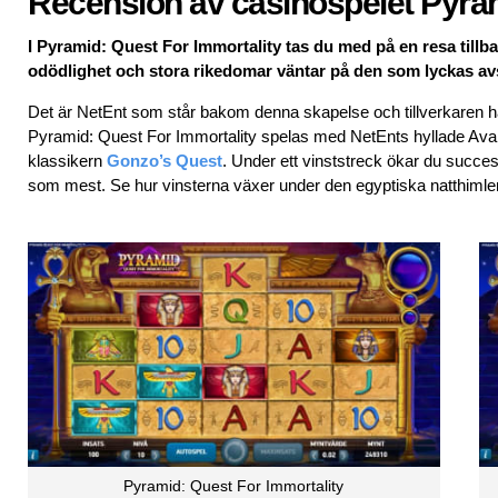
Recension av casinospelet Pyram
I Pyramid: Quest For Immortality tas du med på en resa tillba
odödlighet och stora rikedomar väntar på den som lyckas av
Det är NetEnt som står bakom denna skapelse och tillverkaren h
Pyramid: Quest For Immortality spelas med NetEnts hyllade Aval
klassikern
Gonzo’s Quest
. Under ett vinststreck ökar du success
som mest. Se hur vinsterna växer under den egyptiska natthimlen
Pyramid: Quest For Immortality