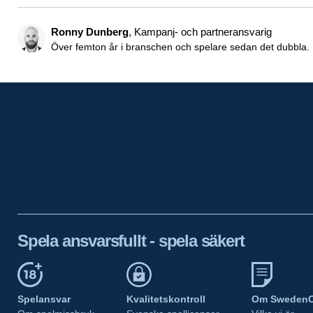
Ronny Dunberg
Kampanj- och partneransvarig
Över femton år i branschen och spelare sedan det dubbla.
Spela ansvarsfullt - spela säkert
Spelansvar
Kvalitetskontroll
Om SwedenC