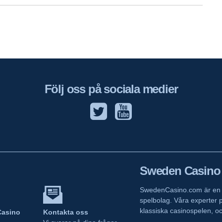
Följ oss på sociala medier
Sweden Casino -
SwedenCasino.com är en i
spelbolag. Våra experter på
klassiska casinospelen, o
asino
Kontakta oss