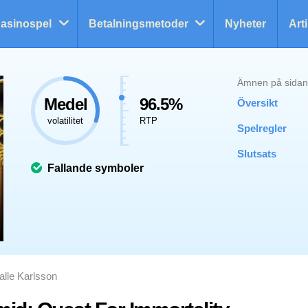
asinospel
Betalningsmetoder
Nyheter
Arti
Ämnen på sida
Medel
96.5%
Översikt
volatilitet
RTP
Spelregler
Slutsats
Fallande symboler
alle Karlsson