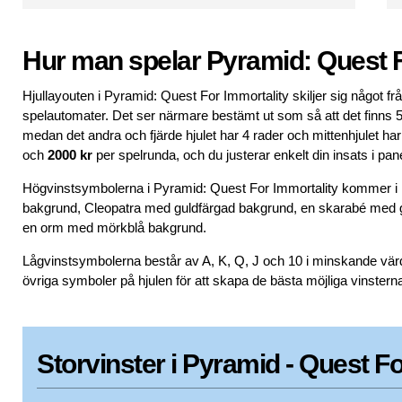
Hur man spelar Pyramid: Quest F
Hjullayouten i Pyramid: Quest For Immortality skiljer sig något frå
spelautomater. Det ser närmare bestämt ut som så att det finns 5 h
medan det andra och fjärde hjulet har 4 rader och mittenhjulet ha
och
2000 kr
per spelrunda, och du justerar enkelt din insats i pa
Högvinstsymbolerna i Pyramid: Quest For Immortality kommer i 
bakgrund, Cleopatra med guldfärgad bakgrund, en skarabé med 
en orm med mörkblå bakgrund.
Lågvinstsymbolerna består av A, K, Q, J och 10 i minskande värde
övriga symboler på hjulen för att skapa de bästa möjliga vinstern
Storvinster i Pyramid - Quest Fo