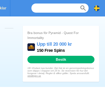
klar
n
Bra bonus för Pyramid - Quest For
Immortality
Upp till 20 000 kr
150 Free Spins
Besök
18+ Endast nya kunder. Det här är en genomspelningsbonus
som släpps i etapper om 25 kr. Se recension för hur det
fungerar i detalj. Regler & villkor gäller. Spela ansvarsfullt:
stödlinjen.se