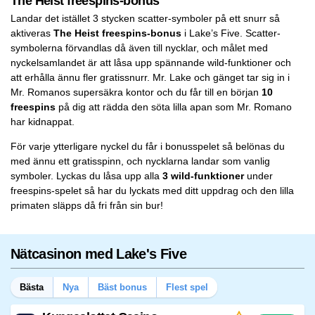
The Heist freespins-bonus
Landar det istället 3 stycken scatter-symboler på ett snurr så
aktiveras
The Heist freespins-bonus
i Lake’s Five. Scatter-
symbolerna förvandlas då även till nycklar, och målet med
nyckelsamlandet är att låsa upp spännande wild-funktioner och
att erhålla ännu fler gratissnurr. Mr. Lake och gänget tar sig in i
Mr. Romanos supersäkra kontor och du får till en början
10
freespins
på dig att rädda den söta lilla apan som Mr. Romano
har kidnappat.
För varje ytterligare nyckel du får i bonusspelet så belönas du
med ännu ett gratisspinn, och nycklarna landar som vanlig
symboler. Lyckas du låsa upp alla
3 wild-funktioner
under
freespins-spelet så har du lyckats med ditt uppdrag och den lilla
primaten släpps då fri från sin bur!
Nätcasinon med Lake's Five
Bästa
Nya
Bäst bonus
Flest spel