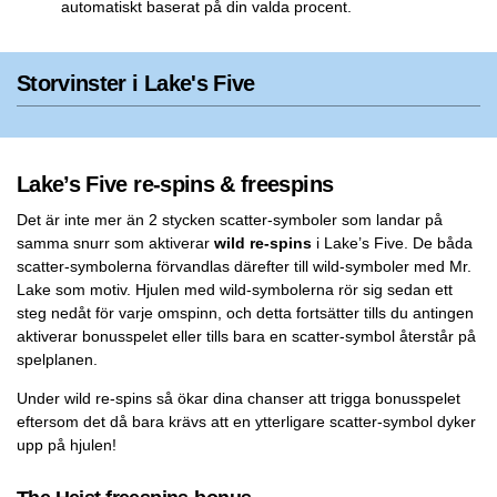
automatiskt baserat på din valda procent.
Storvinster i Lake's Five
Lake’s Five re-spins & freespins
Det är inte mer än 2 stycken scatter-symboler som landar på
samma snurr som aktiverar
wild re-spins
i Lake’s Five. De båda
scatter-symbolerna förvandlas därefter till wild-symboler med Mr.
Lake som motiv. Hjulen med wild-symbolerna rör sig sedan ett
steg nedåt för varje omspinn, och detta fortsätter tills du antingen
aktiverar bonusspelet eller tills bara en scatter-symbol återstår på
spelplanen.
Under wild re-spins så ökar dina chanser att trigga bonusspelet
eftersom det då bara krävs att en ytterligare scatter-symbol dyker
upp på hjulen!