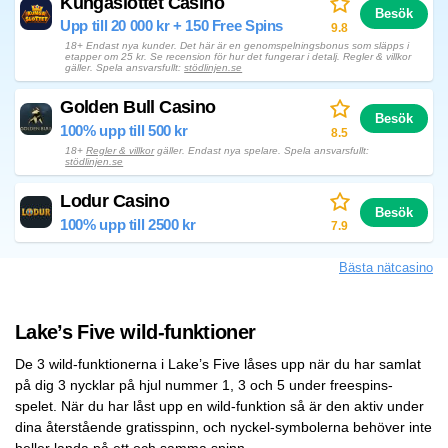
Kungaslottet Casino
Besök
Upp till 20 000 kr + 150 Free Spins
9.8
18+ Endast nya kunder. Det här är en genomspelningsbonus som släpps i
etapper om 25 kr. Se recension för hur det fungerar i detalj. Regler & villkor
gäller. Spela ansvarsfullt:
stödlinjen.se
Golden Bull Casino
Besök
100% upp till 500 kr
8.5
18+
Regler & villkor
gäller. Endast nya spelare. Spela ansvarsfullt:
stödlinjen.se
Lodur Casino
Besök
100% upp till 2500 kr
7.9
Bästa nätcasino
Lake’s Five wild-funktioner
De 3 wild-funktionerna i Lake’s Five låses upp när du har samlat
på dig 3 nycklar på hjul nummer 1, 3 och 5 under freespins-
spelet. När du har låst upp en wild-funktion så är den aktiv under
dina återstående gratisspinn, och nyckel-symbolerna behöver inte
heller landa på ett och samma spinn.