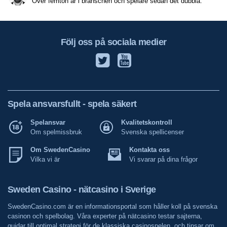
Över femton år i branschen och spelare sedan det dubbla.
Följ oss på sociala medier
Spela ansvarsfullt - spela säkert
Spelansvar
Kvalitetskontroll
Om spelmissbruk
Svenska spellicenser
Om SwedenCasino
Kontakta oss
Vilka vi är
Vi svarar på dina frågor
Sweden Casino - nätcasino i Sverige
SwedenCasino.com är en informationsportal som håller koll på svenska
casinon och spelbolag. Våra experter på nätcasino testar sajterna,
guidar till optimal strategi för de klassiska casinospelen, och tipsar om