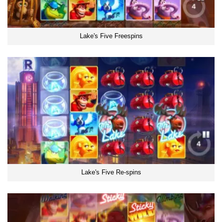
Lake's Five Freespins
Lake's Five Re-spins