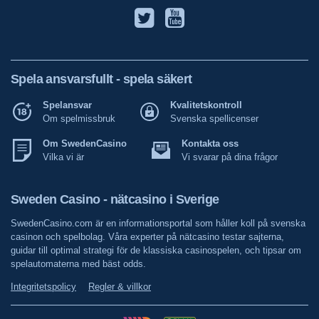
Spela ansvarsfullt - spela säkert
Spelansvar
Kvalitetskontroll
Om spelmissbruk
Svenska spellicenser
Om SwedenCasino
Kontakta oss
Vilka vi är
Vi svarar på dina frågor
Sweden Casino - nätcasino i Sverige
SwedenCasino.com är en informationsportal som håller koll på svenska
casinon och spelbolag. Våra experter på nätcasino testar sajterna,
guidar till optimal strategi för de klassiska casinospelen, och tipsar om
spelautomaterna med bäst odds.
Integritetspolicy
Regler & villkor