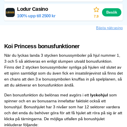
Lodur Casino
Besök
100% upp till 2500 kr
7.9
Bästa nätcasino
Koi Princess bonusfunktioner
När du lyckas landa 3 stycken bonussymboler på hjul nummer 1,
3 och 5 så aktiveras en enligt slumpen utvald bonusfunktion.
Finns det 2 stycken bonussymboler synliga på hjulen vid slutet av
ett spinn samtidigt som du även fick en insatslinjevinst så finns det
en chans att den 3:e bonussymbolen knuffas in på spelplanen, så
att du aktiverar en bonusfunktion ändå.
Den bonusfunktion du belönas med avgörs i ett
lyckohjul
som
spinner och en av bonusarna innefattar faktiskt också ett
bonushjul. Bonushjulet har 3 nivåer som har 12 sektorer vardera
och det enda du behöver göra för att få hjulet att röra på sig är att
klicka på tärningarna. De möjliga utfallen på bonushjulet
inkluderar följande: