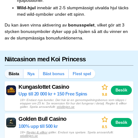
hjulpositioner.
Wild-hjul
innebär att 2-5 slumpmässigt utvalda hjul täcks
med wild-symboler under ett spinn.
Du kan även vinna aktivering av
bonusspelet
, vilket gör att 3
stycken bonussymboler dyker upp på hjulen så att du vinner en
av de slumpmässiga bonusfunktionerna.
Nätcasinon med Koi Princess
Bästa
Nya
Bäst bonus
Flest spel
Kungaslottet Casino
Besök
Upp till 20 000 kr + 150 Free Spins
9.8
18+ Endast nya kunder. Det här är en genomspelningsbonus som släpps i
etapper om 25 kr. Se recension för hur det fungerar i detalj. Regler & villkor
gäller. Spela ansvarsfullt:
stödlinjen.se
Golden Bull Casino
Besök
100% upp till 500 kr
8.5
18+
Regler & villkor
gäller. Endast nya spelare. Spela ansvarsfullt:
stödlinjen.se