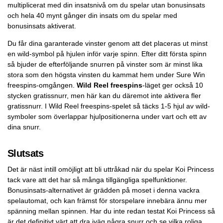
multiplicerat med din insatsnivå om du spelar utan bonusinsats
och hela 40 mynt gånger din insats om du spelar med
bonusinsats aktiverat.
Du får dina garanterade vinster genom att det placeras ut minst
en wild-symbol på hjulen inför varje spinn. Efter ditt första spinn
så bjuder de efterföljande snurren på vinster som är minst lika
stora som den högsta vinsten du kammat hem under Sure Win
freespins-omgången.
Wild Reel freespins
-läget ger också 10
stycken gratissnurr, men här kan du däremot inte aktivera fler
gratissnurr. I Wild Reel freespins-spelet så täcks 1-5 hjul av wild-
symboler som överlappar hjulpositionerna under vart och ett av
dina snurr.
Slutsats
Det är näst intill omöjligt att bli uttråkad när du spelar Koi Princess
tack vare att det har så många tillgängliga spelfunktioner.
Bonusinsats-alternativet är grädden på moset i denna vackra
spelautomat, och kan främst för storspelare innebära ännu mer
spänning mellan spinnen. Har du inte redan testat Koi Princess så
är det definitivt värt att dra iväg några snurr och se vilka roliga