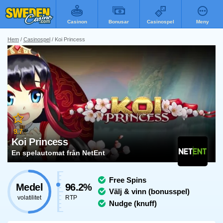
Casinon
Bonusar
Casinospel
Meny
Hem
Casinospel
Koi Princess
9.7
Koi Princess
En spelautomat från NetEnt
Free Spins
Medel
96.2%
Välj & vinn (bonusspel)
volatilitet
RTP
Nudge (knuff)