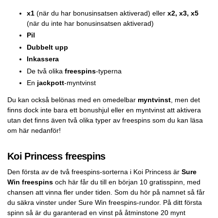
x1
(när du har bonusinsatsen aktiverad) eller
x2, x3, x5
(när du inte har bonusinsatsen aktiverad)
Pil
Dubbelt upp
Inkassera
De två olika
freespins
-typerna
En
jackpott
-myntvinst
Du kan också belönas med en omedelbar
myntvinst
, men det
finns dock inte bara ett bonushjul eller en myntvinst att aktivera
utan det finns även två olika typer av freespins som du kan läsa
om här nedanför!
Koi Princess freespins
Den första av de två freespins-sorterna i Koi Princess är
Sure
Win freespins
och här får du till en början 10 gratisspinn, med
chansen att vinna fler under tiden. Som du hör på namnet så får
du säkra vinster under Sure Win freespins-rundor. På ditt första
spinn så är du garanterad en vinst på åtminstone 20 mynt