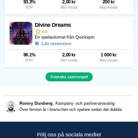
93.3%
2,00 kr
200 kr
RTP
Min insats
Max insats
Divine Dreams
6.8
En spelautomat från Quickspin
Läs recension
96.1%
2,00 kr
1 000 kr
RTP
Min insats
Max insats
Svenska casinospel
Ronny Dunberg
Kampanj- och partneransvarig
Över femton år i branschen och spelare sedan det dubbla.
Följ oss på sociala medier