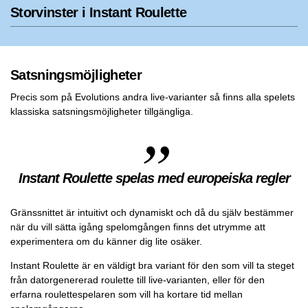
Storvinster i Instant Roulette
Satsningsmöjligheter
Precis som på Evolutions andra live-varianter så finns alla spelets
klassiska satsningsmöjligheter tillgängliga.
Instant Roulette spelas med europeiska regler
Gränssnittet är intuitivt och dynamiskt och då du själv bestämmer
när du vill sätta igång spelomgången finns det utrymme att
experimentera om du känner dig lite osäker.
Instant Roulette är en väldigt bra variant för den som vill ta steget
från datorgenererad roulette till live-varianten, eller för den
erfarna roulettespelaren som vill ha kortare tid mellan