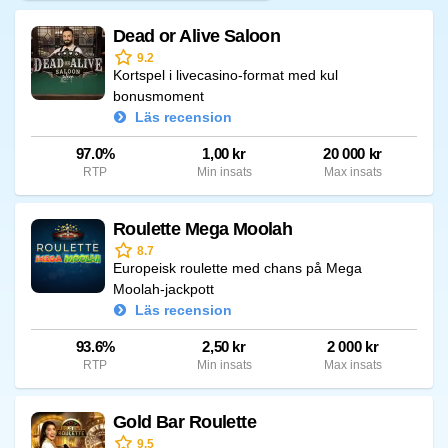
Dead or Alive Saloon
9.2
Kortspel i livecasino-format med kul
bonusmoment
Läs recension
97.0%
1,00 kr
20 000 kr
RTP
Min insats
Max insats
Roulette Mega Moolah
8.7
Europeisk roulette med chans på Mega
Moolah-jackpott
Läs recension
93.6%
2,50 kr
2 000 kr
RTP
Min insats
Max insats
Gold Bar Roulette
9.5