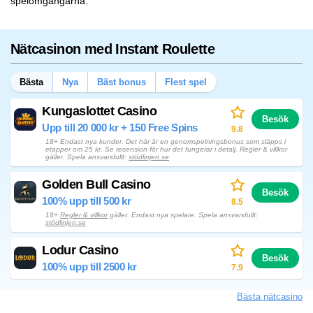
spelomgångarna.
Nätcasinon med Instant Roulette
Bästa
Nya
Bäst bonus
Flest spel
Kungaslottet Casino
Besök
Upp till 20 000 kr + 150 Free Spins
9.8
18+ Endast nya kunder. Det här är en genomspelningsbonus som släpps i
etapper om 25 kr. Se recension för hur det fungerar i detalj. Regler & villkor
gäller. Spela ansvarsfullt:
stödlinjen.se
Golden Bull Casino
Besök
100% upp till 500 kr
8.5
18+
Regler & villkor
gäller. Endast nya spelare. Spela ansvarsfullt:
stödlinjen.se
Lodur Casino
Besök
100% upp till 2500 kr
7.9
Bästa nätcasino