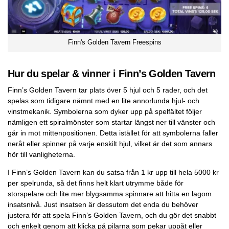
Finn's Golden Tavern Freespins
Hur du spelar & vinner i Finn’s Golden Tavern
Finn’s Golden Tavern tar plats över 5 hjul och 5 rader, och det
spelas som tidigare nämnt med en lite annorlunda hjul- och
vinstmekanik. Symbolerna som dyker upp på spelfältet följer
nämligen ett spiralmönster som startar längst ner till vänster och
går in mot mittenpositionen. Detta istället för att symbolerna faller
neråt eller spinner på varje enskilt hjul, vilket är det som annars
hör till vanligheterna.
I Finn’s Golden Tavern kan du satsa från 1 kr upp till hela 5000 kr
per spelrunda, så det finns helt klart utrymme både för
storspelare och lite mer blygsamma spinnare att hitta en lagom
insatsnivå. Just insatsen är dessutom det enda du behöver
justera för att spela Finn’s Golden Tavern, och du gör det snabbt
och enkelt genom att klicka på pilarna som pekar uppåt eller