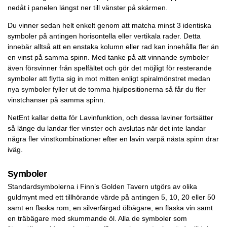
nedåt i panelen längst ner till vänster på skärmen.
Du vinner sedan helt enkelt genom att matcha minst 3 identiska
symboler på antingen horisontella eller vertikala rader. Detta
innebär alltså att en enstaka kolumn eller rad kan innehålla fler än
en vinst på samma spinn. Med tanke på att vinnande symboler
även försvinner från spelfältet och gör det möjligt för resterande
symboler att flytta sig in mot mitten enligt spiralmönstret medan
nya symboler fyller ut de tomma hjulpositionerna så får du fler
vinstchanser på samma spinn.
NetEnt kallar detta för Lavinfunktion, och dessa laviner fortsätter
så länge du landar fler vinster och avslutas när det inte landar
några fler vinstkombinationer efter en lavin varpå nästa spinn drar
iväg.
Symboler
Standardsymbolerna i Finn’s Golden Tavern utgörs av olika
guldmynt med ett tillhörande värde på antingen 5, 10, 20 eller 50
samt en flaska rom, en silverfärgad ölbägare, en flaska vin samt
en träbägare med skummande öl. Alla de symboler som