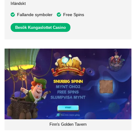
Irländskt
Fallande symboler
Free Spins
Besök Kungaslottet Casino
Finn's Golden Tavern