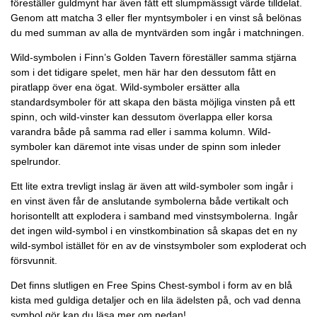
föreställer guldmynt har även fått ett slumpmässigt värde tilldelat.
Genom att matcha 3 eller fler myntsymboler i en vinst så belönas
du med summan av alla de myntvärden som ingår i matchningen.
Wild-symbolen i Finn’s Golden Tavern föreställer samma stjärna
som i det tidigare spelet, men här har den dessutom fått en
piratlapp över ena ögat. Wild-symboler ersätter alla
standardsymboler för att skapa den bästa möjliga vinsten på ett
spinn, och wild-vinster kan dessutom överlappa eller korsa
varandra både på samma rad eller i samma kolumn. Wild-
symboler kan däremot inte visas under de spinn som inleder
spelrundor.
Ett lite extra trevligt inslag är även att wild-symboler som ingår i
en vinst även får de anslutande symbolerna både vertikalt och
horisontellt att explodera i samband med vinstsymbolerna. Ingår
det ingen wild-symbol i en vinstkombination så skapas det en ny
wild-symbol istället för en av de vinstsymboler som exploderat och
försvunnit.
Det finns slutligen en Free Spins Chest-symbol i form av en blå
kista med guldiga detaljer och en lila ädelsten på, och vad denna
symbol gör kan du läsa mer om nedan!