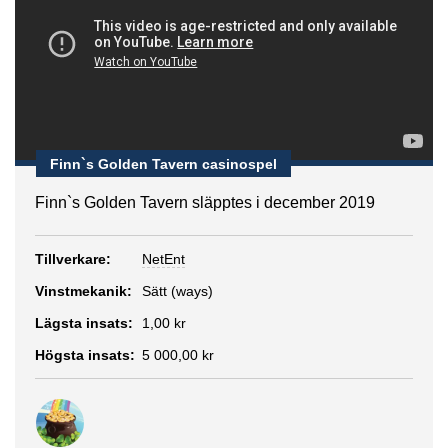
Finn`s Golden Tavern casinospel
Finn`s Golden Tavern släpptes i december 2019
Tillverkare:
NetEnt
Vinstmekanik:
Sätt (ways)
Lägsta insats:
1,00 kr
Högsta insats:
5 000,00 kr