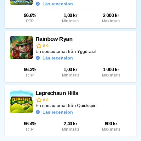
Läs recension
96.6%
1,00 kr
2 000 kr
RTP
Min insats
Max insats
Rainbow Ryan
8.9
En spelautomat från Yggdrasil
Läs recension
96.3%
1,00 kr
1 000 kr
RTP
Min insats
Max insats
Leprechaun Hills
8.8
En spelautomat från Quickspin
Läs recension
96.4%
2,40 kr
800 kr
RTP
Min insats
Max insats