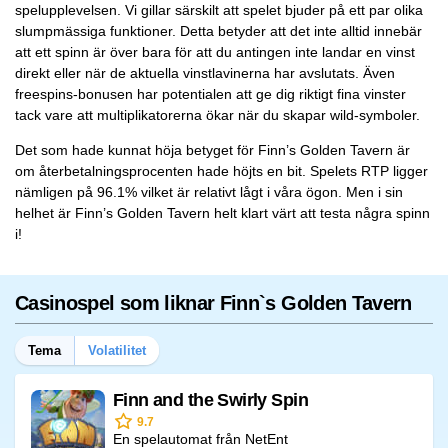
spelupplevelsen. Vi gillar särskilt att spelet bjuder på ett par olika
slumpmässiga funktioner. Detta betyder att det inte alltid innebär
att ett spinn är över bara för att du antingen inte landar en vinst
direkt eller när de aktuella vinstlavinerna har avslutats. Även
freespins-bonusen har potentialen att ge dig riktigt fina vinster
tack vare att multiplikatorerna ökar när du skapar wild-symboler.
Det som hade kunnat höja betyget för Finn’s Golden Tavern är
om återbetalningsprocenten hade höjts en bit. Spelets RTP ligger
nämligen på 96.1% vilket är relativt lågt i våra ögon. Men i sin
helhet är Finn’s Golden Tavern helt klart värt att testa några spinn
i!
Casinospel som liknar Finn`s Golden Tavern
Tema
Volatilitet
Finn and the Swirly Spin
9.7
En spelautomat från NetEnt