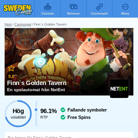
Casinon
Bonusar
Casinospel
Meny
Hem
Casinospel
Finn`s Golden Tavern
9.1
Finn`s Golden Tavern
En spelautomat från NetEnt
Fallande symboler
Hög
96.1%
Free Spins
volatilitet
RTP
Bra bonus för Finn`s Golden Tavern