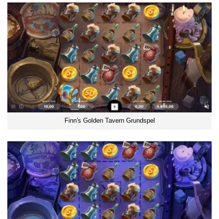
Finn's Golden Tavern Grundspel