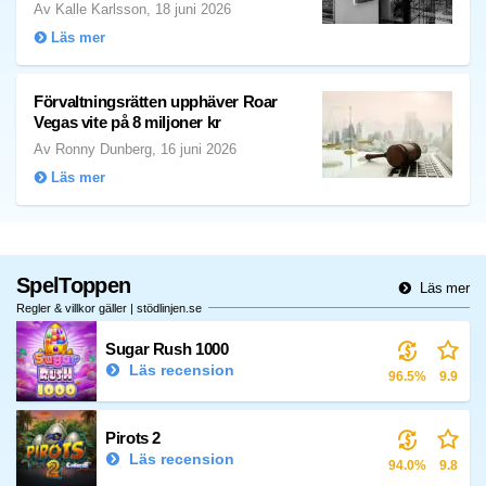
Av Kalle Karlsson, 18 juni 2026
Läs mer
Förvaltningsrätten upphäver Roar
Vegas vite på 8 miljoner kr
Av Ronny Dunberg, 16 juni 2026
Läs mer
SpelToppen
Läs mer
Regler & villkor gäller | stödlinjen.se
Sugar Rush 1000
Läs recension
96.5%
9.9
Pirots 2
Läs recension
94.0%
9.8