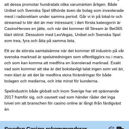
att dessa promotar hundratals olika varumärken årligen. Både
Unibet och Svenska Spel tillhörde även de bolag som investerade
mest i radioreklam under samma period. Går vi in på lokal-tv och
streamad tv blir det än mer intressant; i den första kateogorin är
CasinoHeroes en jätte, och när det kommer till Stream är Bet365
klart störst. Dessutom med LeoVegas, Unibet och Svenska Spel
som trea, fyra och åtta på samma lista.
Ett av de största samtalsämne när det kommer till industrin på vår
svenska marknad är spelutredningen som offentliggörs nu i mars,
och som kan komma att medföra en licensierad marknad. Exakt
vad som kommer att ske är det bokstavligt talat ingen som vet än,
men klart är att det lär medföra stora förändringar för både
bolagen och medierna, och inte minst för kunderna.
Spelindustrin både globalt och inom Sverige har ett spännande
2017 framför sig, och oavsett vad som händer råder det inga
tvivel om att branschen för casino online är långt ifrån färdigväxt
än.