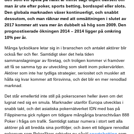
man är ute efter poker, sports betting, bordsspel eller slots.
Den globala marknaden växer kontinuerligt, och snabbt
dessutom, och man räknar med att omsättningen i slutet av
2017 kommer att vara mer än dubbelt så hög som 2009. Den
prognostiserade ökningen 2014 – 2014 ligger på omkring
10% per år.
Många lycksökare letar sig in i branschen och antalet aktörer blir
också fler och fler. Samtidigt sker det hela tiden
sammanslagningar av företag, och troligen kommer vi framöver
att få se samma typ av utveckling som skett inom pokervärlden.
Aktörer som inte har tydliga strategier, seriositet och muskler att
hålla sig kvar kommer att försvinna, och det blir en mer renodlad
marknad.
Det står emellertid inte still på pokerscenen heller även om det
lugnat ned sig en smula. Marknader utanför Europa utvecklas i
snabb takt, och det asiatiska pokernätverket IDN med bas på
Filippinerna gick nyligen om tidigare mångåriga branschtvåan 888
Poker i fråga om trafik. Samtidigt satsar numera i stort sett alla
aktörer på att bredda sina portföljer, och även ett tidigare renodlat
pokerrum som PokerStars erbjuder nu såväl
sportsbetting
som