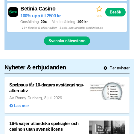
Betinia Casino
Besök
100% upp till 2500 kr
9.6
Omsättning
20x
Min. insättning
100 kr
18+ Regler & villkor gäller | Spela ansvarsfullt:
stodlinjen.se
Svenska nätcasinon
Nyheter & erbjudanden
Fler nyheter
Spelpaus får 10-dagars avstängnings-
alternativ
Av Ronny Dunberg, 8 juli 2026
Läs mer
16% väljer utländska spelsajter och
casinon utan svensk licens