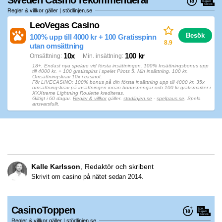
Sweden Casino rekommenderar
Regler & villkor gäller | stödlinjen.se
LeoVegas Casino
Besök
100% upp till 4000 kr + 100 Gratisspinn
8.9
utan omsättning
10x
100 kr
Omsättning
Min. insättning
18+. Endast nya spelare vid första insättningen. 100% Insättningsbonus upp
till 4000 kr. + 100 gratisspins i spelet Pirots 5. Min insättning. 100 kr.
Omsättningskrav 10x i casinot.
För LIVECASINO: 100% bonus på din första insättning upp till 4000 kr. 35x
omsättningskrav på insättningen innan bonuspengar och 100 kr gratismarker i
XXXtreme Lightning Roulette krediteras.
Giltigt i 60 dagar.
Regler & villkor
gäller.
stodlinjen.se
-
spelpaus.se
. Spela
ansvarsfullt.
Kalle Karlsson
Redaktör och skribent
Skrivit om casino på nätet sedan 2014.
CasinoToppen
Regler & villkor gäller | stödlinjen.se